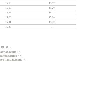
15.16
15.17
15.19
15.20
15.22
15.23
15.28
15.28
15.31
15.32
15.38
.
|
|
|
Ю
Я
п
направление >>
направление >>
кое направление >>