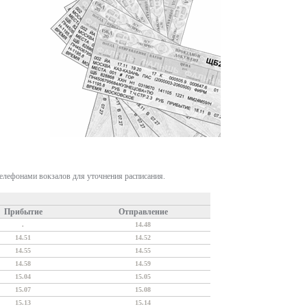
телефонами вокзалов для уточнения расписания.
Прибытие
Отправление
.
14.48
14.51
14.52
14.55
14.55
14.58
14.59
15.04
15.05
15.07
15.08
15.13
15.14