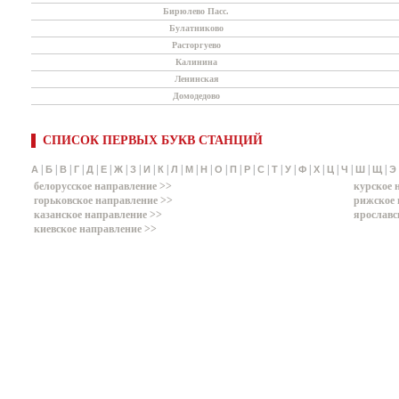
Бирюлево Пасс.
Булатниково
Расторгуево
Калинина
Ленинская
Домодедово
СПИСОК ПЕРВЫХ БУКВ СТАНЦИЙ
|
|
|
|
|
|
|
|
|
|
|
|
|
|
|
|
|
|
|
|
|
|
|
|
|
А
Б
В
Г
Д
Е
Ж
З
И
К
Л
М
Н
О
П
Р
С
Т
У
Ф
Х
Ц
Ч
Ш
Щ
Э
белорусское направление >>
курское 
горьковское направление >>
рижское 
казанское направление >>
ярославс
киевское направление >>