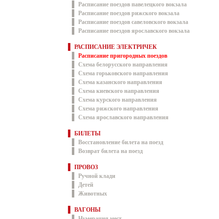
Расписание поездов павелецкого вокзала
Расписание поездов рижского вокзала
Расписание поездов савеловского вокзала
Расписание поездов ярославского вокзала
РАСПИСАНИЕ ЭЛЕКТРИЧЕК
Расписание пригородных поездов
Схема белорусского направления
Схема горьковского направления
Схема казанского направления
Схема киевского направления
Схема курского направления
Схема рижского направления
Схема ярославского направления
БИЛЕТЫ
Восстановление билета на поезд
Возврат билета на поезд
ПРОВОЗ
Ручной клади
Детей
Животных
ВАГОНЫ
Нумерация мест