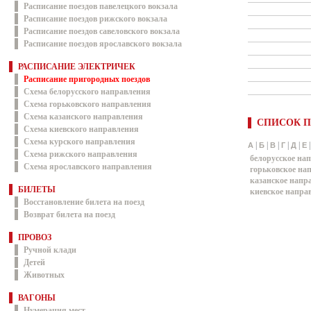
Расписание поездов павелецкого вокзала
Расписание поездов рижского вокзала
Расписание поездов савеловского вокзала
Расписание поездов ярославского вокзала
РАСПИСАНИЕ ЭЛЕКТРИЧЕК
Расписание пригородных поездов
Схема белорусского направления
Схема горьковского направления
Схема казанского направления
СПИСОК П
Схема киевского направления
Схема курского направления
|
|
|
|
|
А
Б
В
Г
Д
Е
Схема рижского направления
белорусское на
Схема ярославского направления
горьковское на
казанское напр
БИЛЕТЫ
киевское напра
Восстановление билета на поезд
Возврат билета на поезд
ПРОВОЗ
Ручной клади
Детей
Животных
ВАГОНЫ
Нумерация мест