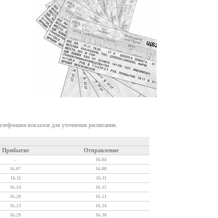
телефонами вокзалов для уточнения расписания.
Прибытие
Отправление
.
16.04
16.07
16.08
16.11
16.11
16.14
16.15
16.20
16.21
16.23
16.24
16.29
16.30