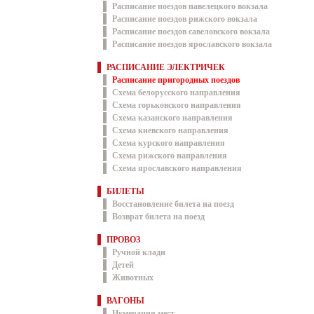
Расписание поездов павелецкого вокзала
Расписание поездов рижского вокзала
Расписание поездов савеловского вокзала
Расписание поездов ярославского вокзала
РАСПИСАНИЕ ЭЛЕКТРИЧЕК
Расписание пригородных поездов
Схема белорусского направления
Схема горьковского направления
Схема казанского направления
Схема киевского направления
Схема курского направления
Схема рижского направления
Схема ярославского направления
БИЛЕТЫ
Восстановление билета на поезд
Возврат билета на поезд
ПРОВОЗ
Ручной клади
Детей
Животных
ВАГОНЫ
Нумерация мест