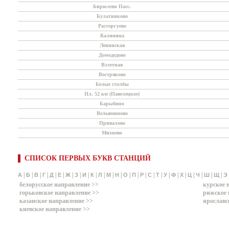
Бирюлево Пасс.
Булатниково
Расторгуево
Калинина
Ленинская
Домодедово
Взлетная
Востряково
Белые столбы
Пл. 52 км (Павелецкое)
Барыбино
Вельяминово
Привалово
Михнево
СПИСОК ПЕРВЫХ БУКВ СТАНЦИЙ
|
|
|
|
|
|
|
|
|
|
|
|
|
|
|
|
|
|
|
|
|
|
|
|
|
А
Б
В
Г
Д
Е
Ж
З
И
К
Л
М
Н
О
П
Р
С
Т
У
Ф
Х
Ц
Ч
Ш
Щ
Э
белорусское направление >>
курское 
горьковское направление >>
рижское 
казанское направление >>
ярославс
киевское направление >>