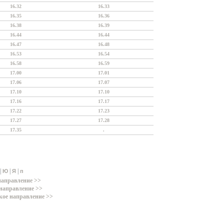
16.32
16.33
16.35
16.36
16.38
16.39
16.44
16.44
16.47
16.48
16.53
16.54
16.58
16.59
17.00
17.01
17.06
17.07
17.10
17.10
17.16
17.17
17.22
17.23
17.27
17.28
17.35
.
|
|
|
Ю
Я
п
направление >>
направление >>
кое направление >>