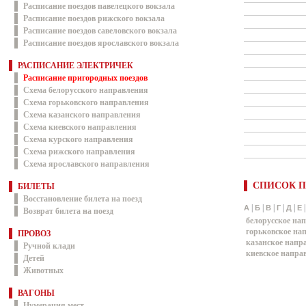
Расписание поездов павелецкого вокзала
Расписание поездов рижского вокзала
Расписание поездов савеловского вокзала
Расписание поездов ярославского вокзала
РАСПИСАНИЕ ЭЛЕКТРИЧЕК
Расписание пригородных поездов
Схема белорусского направления
Схема горьковского направления
Схема казанского направления
Схема киевского направления
Схема курского направления
Схема рижского направления
Схема ярославского направления
СПИСОК П
БИЛЕТЫ
Восстановление билета на поезд
|
|
|
|
|
А
Б
В
Г
Д
Е
Возврат билета на поезд
белорусское на
горьковское на
ПРОВОЗ
казанское напр
Ручной клади
киевское напра
Детей
Животных
ВАГОНЫ
Нумерация мест