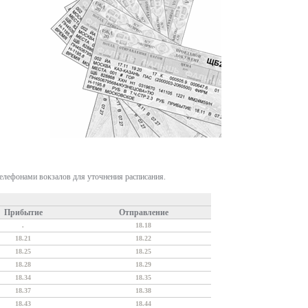
телефонами вокзалов для уточнения расписания.
Прибытие
Отправление
.
18.18
18.21
18.22
18.25
18.25
18.28
18.29
18.34
18.35
18.37
18.38
18.43
18.44