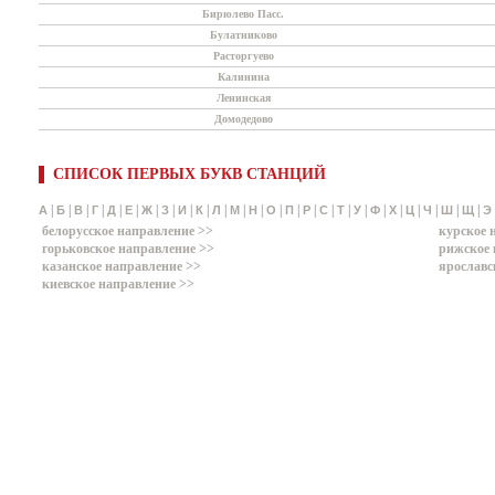
Бирюлево Пасс.
Булатниково
Расторгуево
Калинина
Ленинская
Домодедово
СПИСОК ПЕРВЫХ БУКВ СТАНЦИЙ
|
|
|
|
|
|
|
|
|
|
|
|
|
|
|
|
|
|
|
|
|
|
|
|
|
А
Б
В
Г
Д
Е
Ж
З
И
К
Л
М
Н
О
П
Р
С
Т
У
Ф
Х
Ц
Ч
Ш
Щ
Э
белорусское направление >>
курское 
горьковское направление >>
рижское 
казанское направление >>
ярославс
киевское направление >>