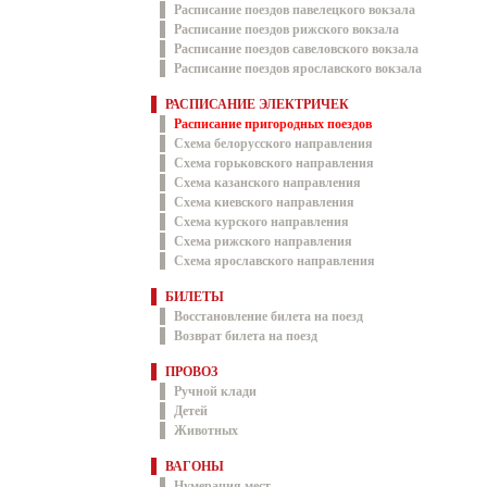
Расписание поездов павелецкого вокзала
Расписание поездов рижского вокзала
Расписание поездов савеловского вокзала
Расписание поездов ярославского вокзала
РАСПИСАНИЕ ЭЛЕКТРИЧЕК
Расписание пригородных поездов
Схема белорусского направления
Схема горьковского направления
Схема казанского направления
Схема киевского направления
Схема курского направления
Схема рижского направления
Схема ярославского направления
БИЛЕТЫ
Восстановление билета на поезд
Возврат билета на поезд
ПРОВОЗ
Ручной клади
Детей
Животных
ВАГОНЫ
Нумерация мест