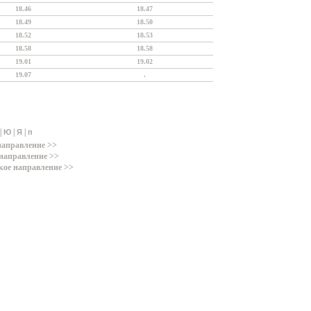
18.46
18.47
18.49
18.50
18.52
18.53
18.58
18.58
19.01
19.02
19.07
.
|
|
|
Ю
Я
п
направление >>
направление >>
кое направление >>