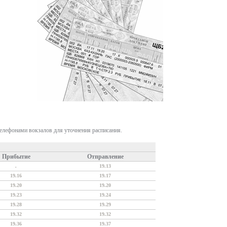
телефонами вокзалов для уточнения расписания.
Прибытие
Отправление
.
19.13
19.16
19.17
19.20
19.20
19.23
19.24
19.28
19.29
19.32
19.32
19.36
19.37