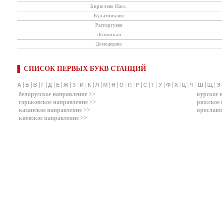
Бирюлево Пасс.
Булатниково
Расторгуево
Ленинская
Домодедово
СПИСОК ПЕРВЫХ БУКВ СТАНЦИЙ
|
|
|
|
|
|
|
|
|
|
|
|
|
|
|
|
|
|
|
|
|
|
|
|
|
А
Б
В
Г
Д
Е
Ж
З
И
К
Л
М
Н
О
П
Р
С
Т
У
Ф
Х
Ц
Ч
Ш
Щ
Э
белорусское направление >>
курское 
горьковское направление >>
рижское 
казанское направление >>
ярославс
киевское направление >>