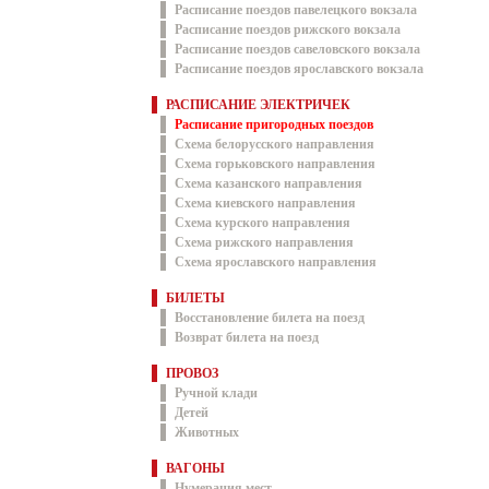
Расписание поездов павелецкого вокзала
Расписание поездов рижского вокзала
Расписание поездов савеловского вокзала
Расписание поездов ярославского вокзала
РАСПИСАНИЕ ЭЛЕКТРИЧЕК
Расписание пригородных поездов
Схема белорусского направления
Схема горьковского направления
Схема казанского направления
Схема киевского направления
Схема курского направления
Схема рижского направления
Схема ярославского направления
БИЛЕТЫ
Восстановление билета на поезд
Возврат билета на поезд
ПРОВОЗ
Ручной клади
Детей
Животных
ВАГОНЫ
Нумерация мест