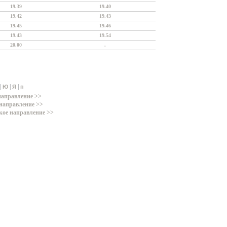
19.39
19.40
19.42
19.43
19.45
19.46
19.43
19.54
20.00
.
|
|
|
Ю
Я
п
направление >>
направление >>
кое направление >>