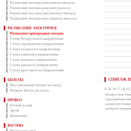
Расписание поездов павелецкого вокзала
Расписание поездов рижского вокзала
Расписание поездов савеловского вокзала
Расписание поездов ярославского вокзала
РАСПИСАНИЕ ЭЛЕКТРИЧЕК
Расписание пригородных поездов
Схема белорусского направления
Схема горьковского направления
Схема казанского направления
Схема киевского направления
Схема курского направления
Схема рижского направления
Схема ярославского направления
СПИСОК П
БИЛЕТЫ
Восстановление билета на поезд
|
|
|
|
|
А
Б
В
Г
Д
Е
Возврат билета на поезд
белорусское на
горьковское на
ПРОВОЗ
казанское напр
Ручной клади
киевское напра
Детей
Животных
ВАГОНЫ
Нумерация мест