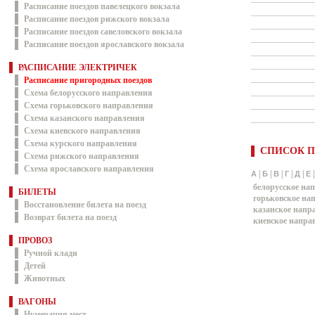
Расписание поездов павелецкого вокзала
Расписание поездов рижского вокзала
Расписание поездов савеловского вокзала
Расписание поездов ярославского вокзала
РАСПИСАНИЕ ЭЛЕКТРИЧЕК
Расписание пригородных поездов
Схема белорусского направления
Схема горьковского направления
Схема казанского направления
Схема киевского направления
Схема курского направления
СПИСОК П
Схема рижского направления
Схема ярославского направления
|
|
|
|
|
А
Б
В
Г
Д
Е
белорусское на
БИЛЕТЫ
горьковское на
Восстановление билета на поезд
казанское напр
Возврат билета на поезд
киевское напра
ПРОВОЗ
Ручной клади
Детей
Животных
ВАГОНЫ
Нумерация мест