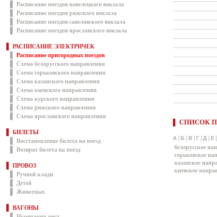
Расписание поездов павелецкого вокзала
Расписание поездов рижского вокзала
Расписание поездов савеловского вокзала
Расписание поездов ярославского вокзала
РАСПИСАНИЕ ЭЛЕКТРИЧЕК
Расписание пригородных поездов
Схема белорусского направления
Схема горьковского направления
Схема казанского направления
Схема киевского направления
Схема курского направления
Схема рижского направления
Схема ярославского направления
СПИСОК П
БИЛЕТЫ
|
|
|
|
|
А
Б
В
Г
Д
Е
Восстановление билета на поезд
белорусское на
Возврат билета на поезд
горьковское на
казанское напр
ПРОВОЗ
киевское напра
Ручной клади
Детей
Животных
ВАГОНЫ
Нумерация мест