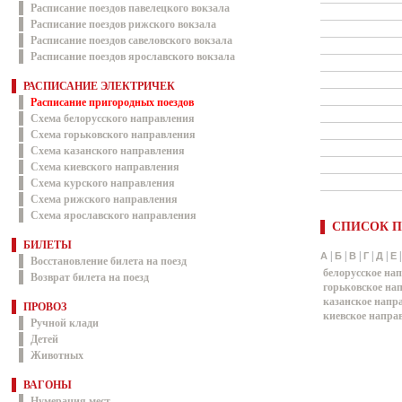
Расписание поездов павелецкого вокзала
Расписание поездов рижского вокзала
Расписание поездов савеловского вокзала
Расписание поездов ярославского вокзала
РАСПИСАНИЕ ЭЛЕКТРИЧЕК
Расписание пригородных поездов
Схема белорусского направления
Схема горьковского направления
Схема казанского направления
Схема киевского направления
Схема курского направления
Схема рижского направления
Схема ярославского направления
СПИСОК П
БИЛЕТЫ
|
|
|
|
|
А
Б
В
Г
Д
Е
Восстановление билета на поезд
белорусское на
Возврат билета на поезд
горьковское на
казанское напр
ПРОВОЗ
киевское напра
Ручной клади
Детей
Животных
ВАГОНЫ
Нумерация мест