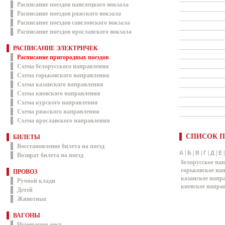
Расписание поездов павелецкого вокзала
Расписание поездов рижского вокзала
Расписание поездов савеловского вокзала
Расписание поездов ярославского вокзала
РАСПИСАНИЕ ЭЛЕКТРИЧЕК
Расписание пригородных поездов
Схема белорусского направления
Схема горьковского направления
Схема казанского направления
Схема киевского направления
Схема курского направления
Схема рижского направления
Схема ярославского направления
СПИСОК П
БИЛЕТЫ
Восстановление билета на поезд
|
|
|
|
|
А
Б
В
Г
Д
Е
Возврат билета на поезд
белорусское на
горьковское на
ПРОВОЗ
казанское напр
Ручной клади
киевское напра
Детей
Животных
ВАГОНЫ
Нумерация мест