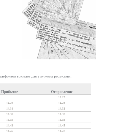
телефонами вокзалов для уточнения расписания.
Прибытие
Отправление
.
14.22
14.28
14.28
14.31
14.32
14.37
14.37
14.40
14.40
14.43
14.45
14.46
14.47