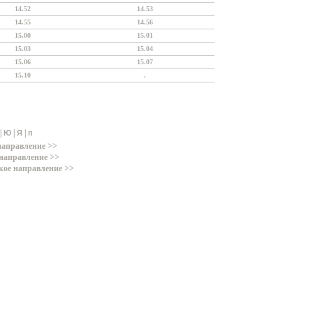
14.52
14.53
14.55
14.56
15.00
15.01
15.03
15.04
15.06
15.07
15.10
.
|
|
|
Ю
Я
п
направление >>
направление >>
кое направление >>