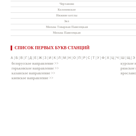
Чертаново
Коломенское
Нижние котлы
Зил
Москва Товарная Павелецкая
Москва Павелецкая
СПИСОК ПЕРВЫХ БУКВ СТАНЦИЙ
|
|
|
|
|
|
|
|
|
|
|
|
|
|
|
|
|
|
|
|
|
|
|
|
|
А
Б
В
Г
Д
Е
Ж
З
И
К
Л
М
Н
О
П
Р
С
Т
У
Ф
Х
Ц
Ч
Ш
Щ
Э
белорусское направление >>
курское 
горьковское направление >>
рижское 
казанское направление >>
ярославс
киевское направление >>