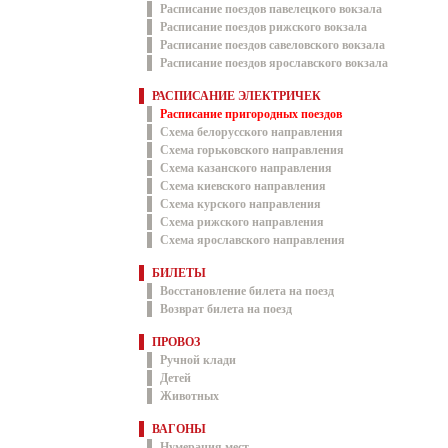
Расписание поездов павелецкого вокзала
Расписание поездов рижского вокзала
Расписание поездов савеловского вокзала
Расписание поездов ярославского вокзала
РАСПИСАНИЕ ЭЛЕКТРИЧЕК
Расписание пригородных поездов
Схема белорусского направления
Схема горьковского направления
Схема казанского направления
Схема киевского направления
Схема курского направления
Схема рижского направления
Схема ярославского направления
БИЛЕТЫ
Восстановление билета на поезд
Возврат билета на поезд
ПРОВОЗ
Ручной клади
Детей
Животных
ВАГОНЫ
Нумерация мест