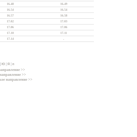
16.48
16.49
16.54
16.54
16.57
16.58
17.02
17.03
17.06
17.06
17.10
17.11
17.14
.
|
|
|
Ю
Я
п
направление >>
направление >>
кое направление >>