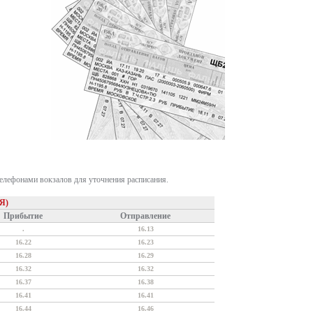
телефонами вокзалов для уточнения расписания.
Я)
Прибытие
Отправление
.
16.13
16.22
16.23
16.28
16.29
16.32
16.32
16.37
16.38
16.41
16.41
16.44
16.46