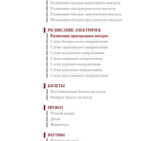
Расписание поездов павелецкого вокзала
Расписание поездов рижского вокзала
Расписание поездов савеловского вокзала
Расписание поездов ярославского вокзала
РАСПИСАНИЕ ЭЛЕКТРИЧЕК
Расписание пригородных поездов
Схема белорусского направления
Схема горьковского направления
Схема казанского направления
Схема киевского направления
Схема курского направления
Схема рижского направления
Схема ярославского направления
БИЛЕТЫ
Восстановление билета на поезд
Возврат билета на поезд
ПРОВОЗ
Ручной клади
Детей
Животных
ВАГОНЫ
Нумерация мест