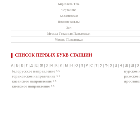
Бирюлево Тов.
Чертаново
Коломенское
Нижние котлы
Зил
Москва Товарная Павелецкая
Москва Павелецкая
СПИСОК ПЕРВЫХ БУКВ СТАНЦИЙ
|
|
|
|
|
|
|
|
|
|
|
|
|
|
|
|
|
|
|
|
|
|
|
|
|
А
Б
В
Г
Д
Е
Ж
З
И
К
Л
М
Н
О
П
Р
С
Т
У
Ф
Х
Ц
Ч
Ш
Щ
Э
белорусское направление >>
курское 
горьковское направление >>
рижское 
казанское направление >>
ярославс
киевское направление >>