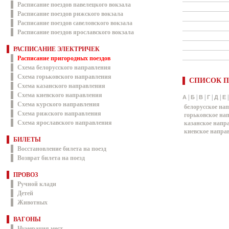
Расписание поездов павелецкого вокзала
Расписание поездов рижского вокзала
Расписание поездов савеловского вокзала
Расписание поездов ярославского вокзала
РАСПИСАНИЕ ЭЛЕКТРИЧЕК
Расписание пригородных поездов
Схема белорусского направления
Схема горьковского направления
СПИСОК П
Схема казанского направления
Схема киевского направления
|
|
|
|
|
А
Б
В
Г
Д
Е
Схема курского направления
белорусское на
Схема рижского направления
горьковское на
Схема ярославского направления
казанское напр
киевское напра
БИЛЕТЫ
Восстановление билета на поезд
Возврат билета на поезд
ПРОВОЗ
Ручной клади
Детей
Животных
ВАГОНЫ
Нумерация мест