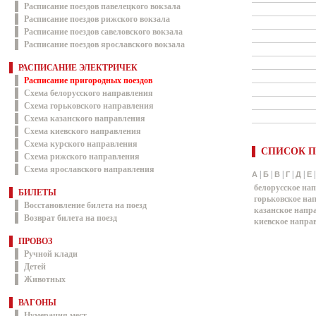
Расписание поездов павелецкого вокзала
Расписание поездов рижского вокзала
Расписание поездов савеловского вокзала
Расписание поездов ярославского вокзала
РАСПИСАНИЕ ЭЛЕКТРИЧЕК
Расписание пригородных поездов
Схема белорусского направления
Схема горьковского направления
Схема казанского направления
Схема киевского направления
Схема курского направления
СПИСОК П
Схема рижского направления
Схема ярославского направления
|
|
|
|
|
А
Б
В
Г
Д
Е
белорусское на
БИЛЕТЫ
горьковское на
Восстановление билета на поезд
казанское напр
Возврат билета на поезд
киевское напра
ПРОВОЗ
Ручной клади
Детей
Животных
ВАГОНЫ
Нумерация мест