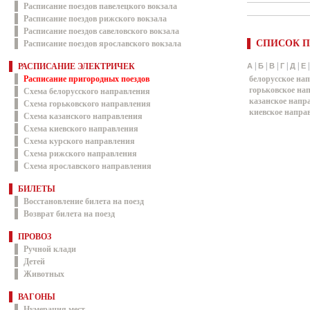
Расписание поездов павелецкого вокзала
Расписание поездов рижского вокзала
Расписание поездов савеловского вокзала
СПИСОК П
Расписание поездов ярославского вокзала
|
|
|
|
|
РАСПИСАНИЕ ЭЛЕКТРИЧЕК
А
Б
В
Г
Д
Е
Расписание пригородных поездов
белорусское на
горьковское на
Схема белорусского направления
казанское напр
Схема горьковского направления
киевское напра
Схема казанского направления
Схема киевского направления
Схема курского направления
Схема рижского направления
Схема ярославского направления
БИЛЕТЫ
Восстановление билета на поезд
Возврат билета на поезд
ПРОВОЗ
Ручной клади
Детей
Животных
ВАГОНЫ
Нумерация мест