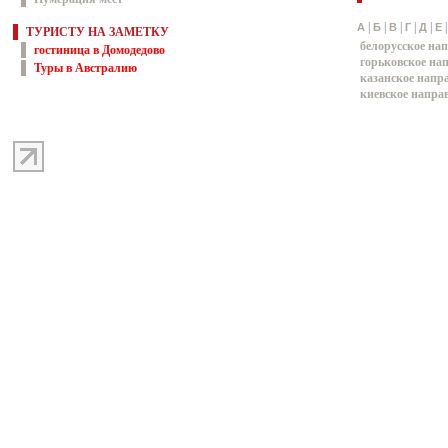
|
|
|
|
|
А
Б
В
Г
Д
Е
ТУРИСТУ НА ЗАМЕТКУ
белорусское на
гостиница в Домодедово
горьковское на
Туры в Австралию
казанское напр
киевское напра