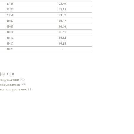
23.49
23.49
23.52
23.54
23.56
23.57
00.02
00.02
00.05
00.06
00.10
00.11
00.14
00.14
00.17
00.18
00.21
.
|
|
|
Ю
Я
п
направление >>
направление >>
кое направление >>