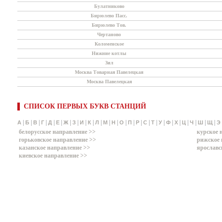
Булатниково
Бирюлево Пасс.
Бирюлево Тов.
Чертаново
Коломенское
Нижние котлы
Зил
Москва Товарная Павелецкая
Москва Павелецкая
СПИСОК ПЕРВЫХ БУКВ СТАНЦИЙ
|
|
|
|
|
|
|
|
|
|
|
|
|
|
|
|
|
|
|
|
|
|
|
|
|
А
Б
В
Г
Д
Е
Ж
З
И
К
Л
М
Н
О
П
Р
С
Т
У
Ф
Х
Ц
Ч
Ш
Щ
Э
белорусское направление >>
курское 
горьковское направление >>
рижское 
казанское направление >>
ярославс
киевское направление >>