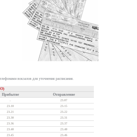
телефонами вокзалов для уточнения расписания.
О)
Прибытие
Отправление
.
23.07
23.10
23.15
23.21
23.22
23.30
23.31
23.36
23.37
23.40
23.40
23.45
23.46