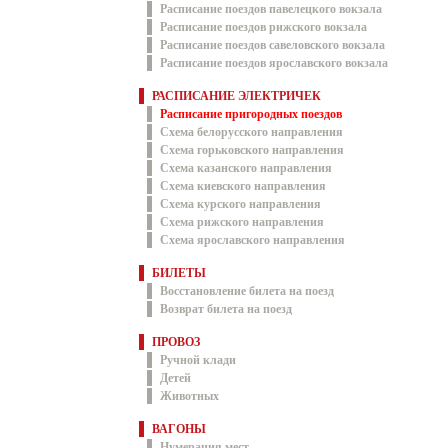
Расписание поездов павелецкого вокзала
Расписание поездов рижского вокзала
Расписание поездов савеловского вокзала
Расписание поездов ярославского вокзала
РАСПИСАНИЕ ЭЛЕКТРИЧЕК
Расписание пригородных поездов
Схема белорусского направления
Схема горьковского направления
Схема казанского направления
Схема киевского направления
Схема курского направления
Схема рижского направления
Схема ярославского направления
БИЛЕТЫ
Восстановление билета на поезд
Возврат билета на поезд
ПРОВОЗ
Ручной клади
Детей
Животных
ВАГОНЫ
Нумерация мест