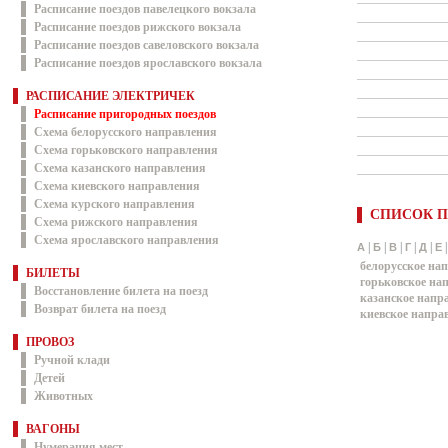
Расписание поездов павелецкого вокзала
Расписание поездов рижского вокзала
Расписание поездов савеловского вокзала
Расписание поездов ярославского вокзала
РАСПИСАНИЕ ЭЛЕКТРИЧЕК
Расписание пригородных поездов
Схема белорусского направления
Схема горьковского направления
Схема казанского направления
Схема киевского направления
Схема курского направления
СПИСОК П
Схема рижского направления
Схема ярославского направления
|
|
|
|
|
А
Б
В
Г
Д
Е
белорусское на
БИЛЕТЫ
горьковское на
Восстановление билета на поезд
казанское напр
Возврат билета на поезд
киевское напра
ПРОВОЗ
Ручной клади
Детей
Животных
ВАГОНЫ
Нумерация мест