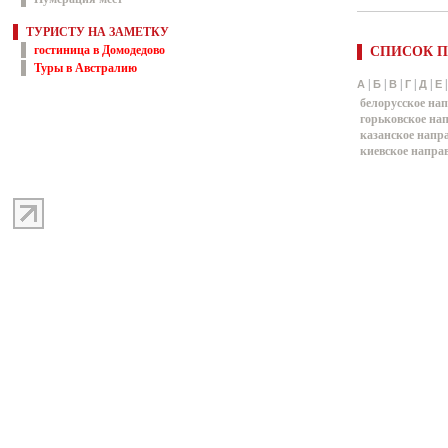
ТУРИСТУ НА ЗАМЕТКУ
гостиница в Домодедово
СПИСОК П
Туры в Австралию
|
|
|
|
|
А
Б
В
Г
Д
Е
белорусское на
горьковское на
казанское напр
киевское напра