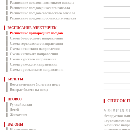
Расписание поездов павелецкого вокзала
Расписание поездов рижского вокзала
Расписание поездов савеловского вокзала
Расписание поездов ярославского вокзала
РАСПИСАНИЕ ЭЛЕКТРИЧЕК
Расписание пригородных поездов
Схема белорусского направления
Схема горьковского направления
Схема казанского направления
Схема киевского направления
Схема курского направления
Схема рижского направления
Схема ярославского направления
БИЛЕТЫ
Восстановление билета на поезд
Возврат билета на поезд
ПРОВОЗ
СПИСОК П
Ручной клади
Детей
|
|
|
|
|
А
Б
В
Г
Д
Е
Животных
белорусское на
горьковское на
ВАГОНЫ
казанское напр
Нумерация мест
киевское напра