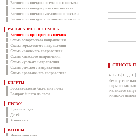
Расписание поездов павелецкого вокзала
Расписание поездов рижского вокзала
Расписание поездов савеловского вокзала
Расписание поездов ярославского вокзала
РАСПИСАНИЕ ЭЛЕКТРИЧЕК
Расписание пригородных поездов
Схема белорусского направления
Схема горьковского направления
Схема казанского направления
Схема киевского направления
Схема курского направления
СПИСОК П
Схема рижского направления
Схема ярославского направления
|
|
|
|
|
А
Б
В
Г
Д
Е
белорусское на
БИЛЕТЫ
горьковское на
Восстановление билета на поезд
казанское напр
Возврат билета на поезд
киевское напра
ПРОВОЗ
Ручной клади
Детей
Животных
ВАГОНЫ
Нумерация мест