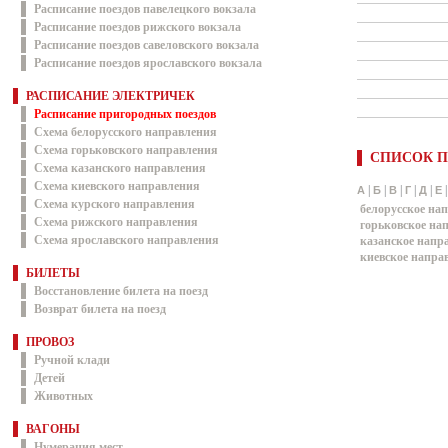
Расписание поездов павелецкого вокзала
Расписание поездов рижского вокзала
Расписание поездов савеловского вокзала
Расписание поездов ярославского вокзала
РАСПИСАНИЕ ЭЛЕКТРИЧЕК
Расписание пригородных поездов
Схема белорусского направления
Схема горьковского направления
СПИСОК П
Схема казанского направления
Схема киевского направления
|
|
|
|
|
А
Б
В
Г
Д
Е
Схема курского направления
белорусское на
Схема рижского направления
горьковское на
Схема ярославского направления
казанское напр
киевское напра
БИЛЕТЫ
Восстановление билета на поезд
Возврат билета на поезд
ПРОВОЗ
Ручной клади
Детей
Животных
ВАГОНЫ
Нумерация мест