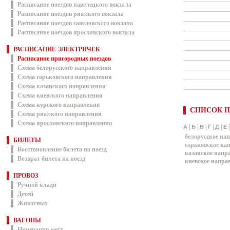
Расписание поездов павелецкого вокзала
Расписание поездов рижского вокзала
Расписание поездов савеловского вокзала
Расписание поездов ярославского вокзала
РАСПИСАНИЕ ЭЛЕКТРИЧЕК
Расписание пригородных поездов
Схема белорусского направления
Схема горьковского направления
Схема казанского направления
Схема киевского направления
Схема курского направления
СПИСОК П
Схема рижского направления
Схема ярославского направления
|
|
|
|
|
А
Б
В
Г
Д
Е
белорусское на
БИЛЕТЫ
горьковское на
Восстановление билета на поезд
казанское напр
Возврат билета на поезд
киевское напра
ПРОВОЗ
Ручной клади
Детей
Животных
ВАГОНЫ
Нумерация мест