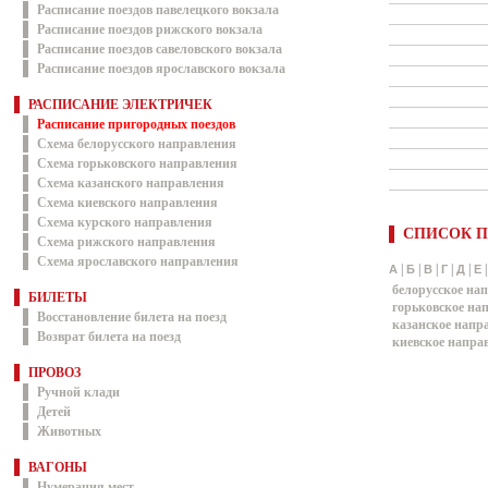
Расписание поездов павелецкого вокзала
Расписание поездов рижского вокзала
Расписание поездов савеловского вокзала
Расписание поездов ярославского вокзала
РАСПИСАНИЕ ЭЛЕКТРИЧЕК
Расписание пригородных поездов
Схема белорусского направления
Схема горьковского направления
Схема казанского направления
Схема киевского направления
Схема курского направления
СПИСОК П
Схема рижского направления
Схема ярославского направления
|
|
|
|
|
А
Б
В
Г
Д
Е
белорусское на
БИЛЕТЫ
горьковское на
Восстановление билета на поезд
казанское напр
Возврат билета на поезд
киевское напра
ПРОВОЗ
Ручной клади
Детей
Животных
ВАГОНЫ
Нумерация мест