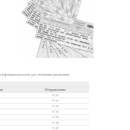
телефонами вокзалов для уточнения расписания.
ие
Отправление
17.25
17.31
17.34
17.36
17.39
17.44
17.47