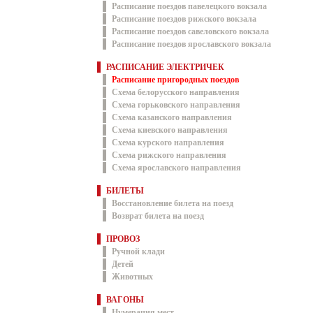
Расписание поездов павелецкого вокзала
Расписание поездов рижского вокзала
Расписание поездов савеловского вокзала
Расписание поездов ярославского вокзала
РАСПИСАНИЕ ЭЛЕКТРИЧЕК
Расписание пригородных поездов
Схема белорусского направления
Схема горьковского направления
Схема казанского направления
Схема киевского направления
Схема курского направления
Схема рижского направления
Схема ярославского направления
БИЛЕТЫ
Восстановление билета на поезд
Возврат билета на поезд
ПРОВОЗ
Ручной клади
Детей
Животных
ВАГОНЫ
Нумерация мест