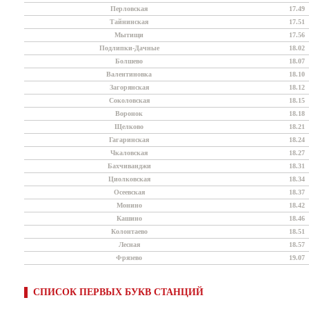
Перловская
17.49
Тайнинская
17.51
Мытищи
17.56
Подлипки-Дачные
18.02
Болшево
18.07
Валентиновка
18.10
Загорянская
18.12
Соколовская
18.15
Воронок
18.18
Щелково
18.21
Гагаринская
18.24
Чкаловская
18.27
Бахчиванджи
18.31
Циолковская
18.34
Осеевская
18.37
Монино
18.42
Кашино
18.46
Колонтаево
18.51
Лесная
18.57
Фрязево
19.07
СПИСОК ПЕРВЫХ БУКВ СТАНЦИЙ