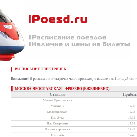
РАСПИСАНИЕ ЭЛЕКТРИЧЕК
Внимание!
В расписании электричек часто происходят изменения. Пользуйтесь 
МОСКВА ЯРОСЛАВСКАЯ - ФРЯЗЕВО (ЕЖЕДНЕВНО)
Станция
Прибыт
Москва Ярославская
.
Москва-3
17.30
Маленковская
17.33
Пл. Яуза
17.36
Пл. Северянин
17.39
Лосиноостровская
17.43
Пл. Лось
17.46