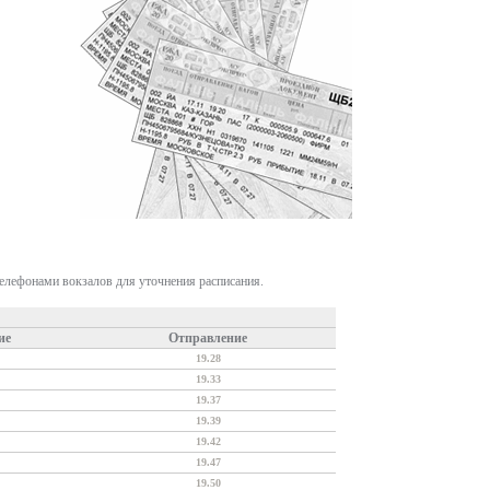
телефонами вокзалов для уточнения расписания.
ие
Отправление
19.28
19.33
19.37
19.39
19.42
19.47
19.50