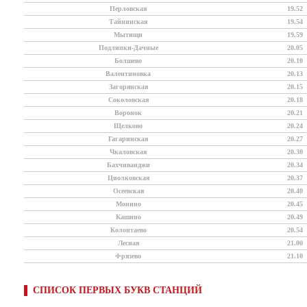
Перловская
19.52
Тайнинская
19.54
Мытищи
19.59
Подлипки-Дачные
20.05
Болшево
20.10
Валентиновка
20.13
Загорянская
20.15
Соколовская
20.18
Воронок
20.21
Щелково
20.24
Гагаринская
20.27
Чкаловская
20.30
Бахчиванджи
20.34
Циолковская
20.37
Осеевская
20.40
Монино
20.45
Кашино
20.49
Колонтаево
20.54
Лесная
21.00
Фрязево
21.10
СПИСОК ПЕРВЫХ БУКВ СТАНЦИЙ