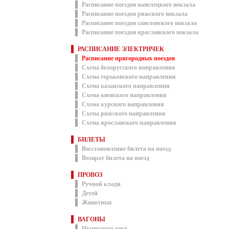
Расписание поездов павелецкого вокзала
Расписание поездов рижского вокзала
Расписание поездов савеловского вокзала
Расписание поездов ярославского вокзала
РАСПИСАНИЕ ЭЛЕКТРИЧЕК
Расписание пригородных поездов
Схема белорусского направления
Схема горьковского направления
Схема казанского направления
Схема киевского направления
Схема курского направления
Схема рижского направления
Схема ярославского направления
БИЛЕТЫ
Восстановление билета на поезд
Возврат билета на поезд
ПРОВОЗ
Ручной клади
Детей
Животных
ВАГОНЫ
Нумерация мест