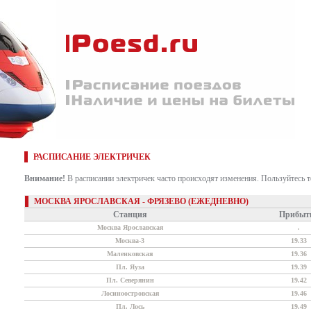
РАСПИСАНИЕ ЭЛЕКТРИЧЕК
Внимание!
В расписании электричек часто происходят изменения. Пользуйтесь 
МОСКВА ЯРОСЛАВСКАЯ - ФРЯЗЕВО (ЕЖЕДНЕВНО)
Станция
Прибыт
Москва Ярославская
.
Москва-3
19.33
Маленковская
19.36
Пл. Яуза
19.39
Пл. Северянин
19.42
Лосиноостровская
19.46
Пл. Лось
19.49