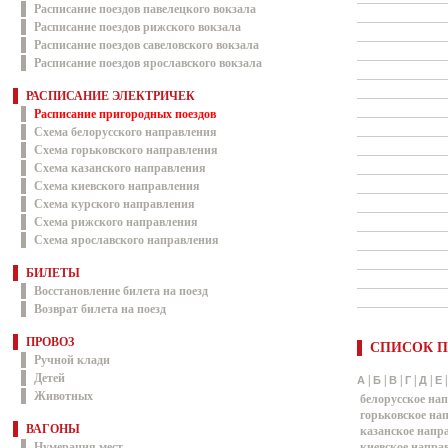
Расписание поездов павелецкого вокзала
Расписание поездов рижского вокзала
Расписание поездов савеловского вокзала
Расписание поездов ярославского вокзала
РАСПИСАНИЕ ЭЛЕКТРИЧЕК
Расписание пригородных поездов
Схема белорусского направления
Схема горьковского направления
Схема казанского направления
Схема киевского направления
Схема курского направления
Схема рижского направления
Схема ярославского направления
БИЛЕТЫ
Восстановление билета на поезд
Возврат билета на поезд
ПРОВОЗ
СПИСОК П
Ручной клади
Детей
|
|
|
|
|
А
Б
В
Г
Д
Е
Животных
белорусское на
горьковское на
ВАГОНЫ
казанское напр
Нумерация мест
киевское напра