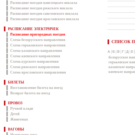
Расписание поездов павелецкого вокзала
Расписание поездов рижского вокзала
Расписание поездов савеловского вокзала
Расписание поездов ярославского вокзала
РАСПИСАНИЕ ЭЛЕКТРИЧЕК
Расписание пригородных поездов
Схема белорусского направления
СПИСОК П
Схема горьковского направления
Схема казанского направления
|
|
|
|
|
А
Б
В
Г
Д
Е
Схема киевского направления
белорусское на
Схема курского направления
горьковское на
Схема рижского направления
казанское напр
киевское напра
Схема ярославского направления
БИЛЕТЫ
Восстановление билета на поезд
Возврат билета на поезд
ПРОВОЗ
Ручной клади
Детей
Животных
ВАГОНЫ
Нумерация мест