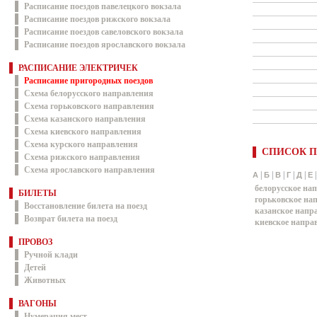
Расписание поездов павелецкого вокзала
Расписание поездов рижского вокзала
Расписание поездов савеловского вокзала
Расписание поездов ярославского вокзала
РАСПИСАНИЕ ЭЛЕКТРИЧЕК
Расписание пригородных поездов
Схема белорусского направления
Схема горьковского направления
Схема казанского направления
Схема киевского направления
Схема курского направления
СПИСОК П
Схема рижского направления
Схема ярославского направления
|
|
|
|
|
А
Б
В
Г
Д
Е
белорусское на
БИЛЕТЫ
горьковское на
Восстановление билета на поезд
казанское напр
Возврат билета на поезд
киевское напра
ПРОВОЗ
Ручной клади
Детей
Животных
ВАГОНЫ
Нумерация мест