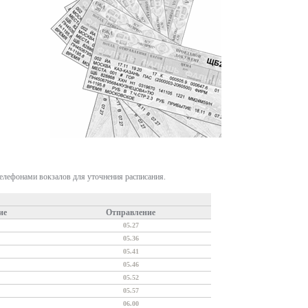
телефонами вокзалов для уточнения расписания.
ие
Отправление
05.27
05.36
05.41
05.46
05.52
05.57
06.00