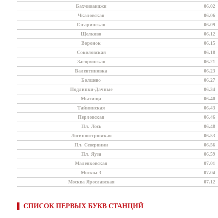
Бахчиванджи
06.02
Чкаловская
06.06
Гагаринская
06.09
Щелково
06.12
Воронок
06.15
Соколовская
06.18
Загорянская
06.21
Валентиновка
06.23
Болшево
06.27
Подлипки-Дачные
06.34
Мытищи
06.40
Тайнинская
06.43
Перловская
06.46
Пл. Лось
06.48
Лосиноостровская
06.53
Пл. Северянин
06.56
Пл. Яуза
06.59
Маленковская
07.01
Москва-3
07.04
Москва Ярославская
07.12
СПИСОК ПЕРВЫХ БУКВ СТАНЦИЙ