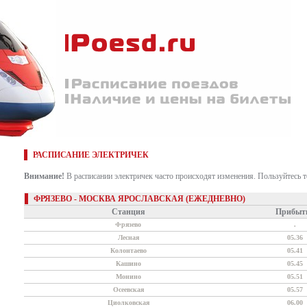
РАСПИСАНИЕ ЭЛЕКТРИЧЕК
Внимание!
В расписании электричек часто происходят изменения. Пользуйтесь 
ФРЯЗЕВО - МОСКВА ЯРОСЛАВСКАЯ (ЕЖЕДНЕВНО)
Станция
Прибыт
Фрязево
.
Лесная
05.36
Колонтаево
05.41
Кашино
05.45
Монино
05.51
Осеевская
05.57
Циолковская
06.00