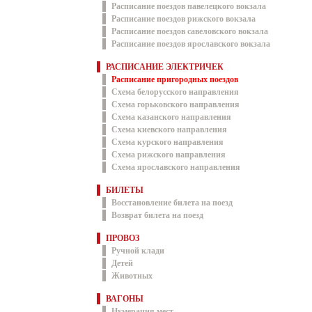
Расписание поездов павелецкого вокзала
Расписание поездов рижского вокзала
Расписание поездов савеловского вокзала
Расписание поездов ярославского вокзала
РАСПИСАНИЕ ЭЛЕКТРИЧЕК
Расписание пригородных поездов
Схема белорусского направления
Схема горьковского направления
Схема казанского направления
Схема киевского направления
Схема курского направления
Схема рижского направления
Схема ярославского направления
БИЛЕТЫ
Восстановление билета на поезд
Возврат билета на поезд
ПРОВОЗ
Ручной клади
Детей
Животных
ВАГОНЫ
Нумерация мест