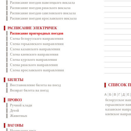
Расписание поездов павелецкого вокзала
Расписание поездов рижского вокзала
Расписание поездов савеловского вокзала
Расписание поездов ярославского вокзала
РАСПИСАНИЕ ЭЛЕКТРИЧЕК
Расписание пригородных поездов
Схема белорусского направления
Схема горьковского направления
Схема казанского направления
Схема киевского направления
Схема курского направления
Схема рижского направления
Схема ярославского направления
БИЛЕТЫ
СПИСОК П
Восстановление билета на поезд
Возврат билета на поезд
|
|
|
|
|
А
Б
В
Г
Д
Е
ПРОВОЗ
белорусское на
горьковское на
Ручной клади
казанское напр
Детей
киевское напра
Животных
ВАГОНЫ
Нумерация мест