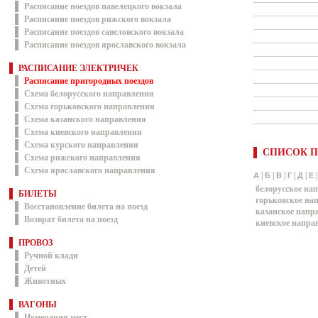
Расписание поездов павелецкого вокзала
Расписание поездов рижского вокзала
Расписание поездов савеловского вокзала
Расписание поездов ярославского вокзала
РАСПИСАНИЕ ЭЛЕКТРИЧЕК
Расписание пригородных поездов
Схема белорусского направления
Схема горьковского направления
Схема казанского направления
Схема киевского направления
Схема курского направления
СПИСОК П
Схема рижского направления
Схема ярославского направления
|
|
|
|
|
А
Б
В
Г
Д
Е
белорусское на
БИЛЕТЫ
горьковское на
Восстановление билета на поезд
казанское напр
Возврат билета на поезд
киевское напра
ПРОВОЗ
Ручной клади
Детей
Животных
ВАГОНЫ
Нумерация мест