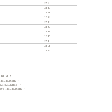
22.18
22.25
22.31
22.34
22.36
22.39
22.43
22.46
22.48
22.51
22.54
.
|
|
|
Ю
Я
п
направление >>
направление >>
кое направление >>