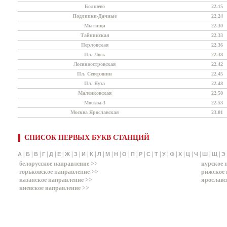
Болшево
22.15
Подлипки-Дачные
22.24
Мытищи
22.30
Тайнинская
22.33
Перловская
22.36
Пл. Лось
22.38
Лосиноостровская
22.42
Пл. Северянин
22.45
Пл. Яуза
22.48
Маленковская
22.50
Москва-3
22.53
Москва Ярославская
23.01
СПИСОК ПЕРВЫХ БУКВ СТАНЦИЙ
|
|
|
|
|
|
|
|
|
|
|
|
|
|
|
|
|
|
|
|
|
|
|
|
|
А
Б
В
Г
Д
Е
Ж
З
И
К
Л
М
Н
О
П
Р
С
Т
У
Ф
Х
Ц
Ч
Ш
Щ
Э
белорусское направление >>
курское 
горьковское направление >>
рижское 
казанское направление >>
ярославс
киевское направление >>