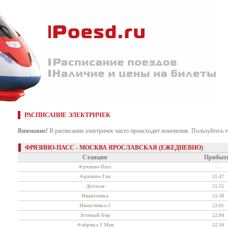
РАСПИСАНИЕ ЭЛЕКТРИЧЕК
Внимание!
В расписании электричек часто происходят изменения. Пользуйтесь 
ФРЯЗИНО-ПАСС - МОСКВА ЯРОСЛАВСКАЯ (ЕЖЕДНЕВНО)
Станция
Прибыт
Фрязино-Пасс
.
Фрязино-Тов
21.47
Детская
21.55
Ивантеевка
21.58
Ивантеевка-2
22.01
Зеленый Бор
22.04
Фабрика 1 Мая
22.10