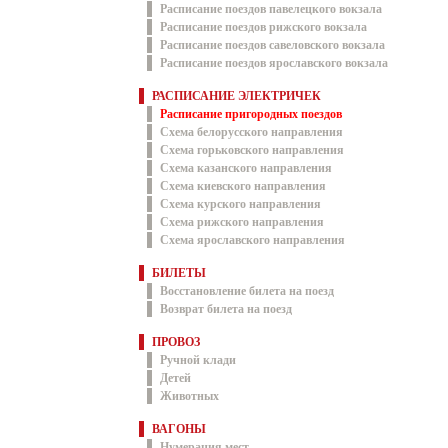
Расписание поездов павелецкого вокзала
Расписание поездов рижского вокзала
Расписание поездов савеловского вокзала
Расписание поездов ярославского вокзала
РАСПИСАНИЕ ЭЛЕКТРИЧЕК
Расписание пригородных поездов
Схема белорусского направления
Схема горьковского направления
Схема казанского направления
Схема киевского направления
Схема курского направления
Схема рижского направления
Схема ярославского направления
БИЛЕТЫ
Восстановление билета на поезд
Возврат билета на поезд
ПРОВОЗ
Ручной клади
Детей
Животных
ВАГОНЫ
Нумерация мест