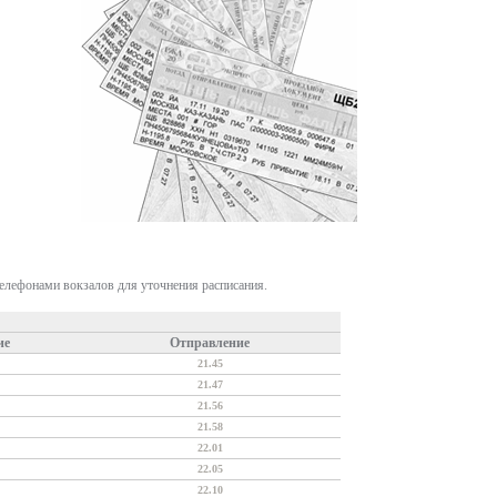
телефонами вокзалов для уточнения расписания.
ие
Отправление
21.45
21.47
21.56
21.58
22.01
22.05
22.10