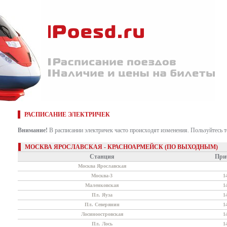
РАСПИСАНИЕ ЭЛЕКТРИЧЕК
Внимание!
В расписании электричек часто происходят изменения. Пользуйтесь 
МОСКВА ЯРОСЛАВСКАЯ - КРАСНОАРМЕЙСК (ПО ВЫХОДНЫМ)
Станция
При
Москва Ярославская
Москва-3
1
Маленковская
1
Пл. Яуза
1
Пл. Северянин
1
Лосиноостровская
1
Пл. Лось
1