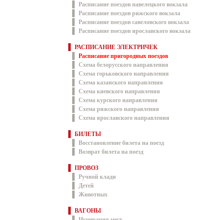
Расписание поездов павелецкого вокзала
Расписание поездов рижского вокзала
Расписание поездов савеловского вокзала
Расписание поездов ярославского вокзала
РАСПИСАНИЕ ЭЛЕКТРИЧЕК
Расписание пригородных поездов
Схема белорусского направления
Схема горьковского направления
Схема казанского направления
Схема киевского направления
Схема курского направления
Схема рижского направления
Схема ярославского направления
БИЛЕТЫ
Восстановление билета на поезд
Возврат билета на поезд
ПРОВОЗ
Ручной клади
Детей
Животных
ВАГОНЫ
Нумерация мест