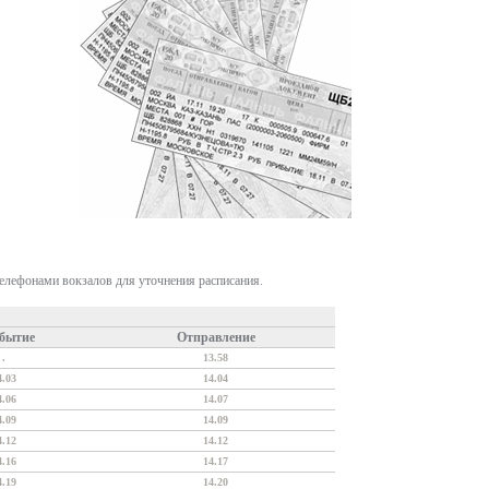
телефонами вокзалов для уточнения расписания.
бытие
Отправление
.
13.58
4.03
14.04
4.06
14.07
4.09
14.09
4.12
14.12
4.16
14.17
4.19
14.20