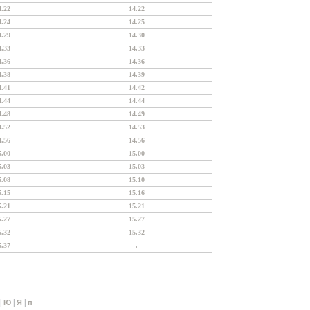
4.22
14.22
4.24
14.25
4.29
14.30
4.33
14.33
4.36
14.36
4.38
14.39
4.41
14.42
4.44
14.44
4.48
14.49
4.52
14.53
4.56
14.56
5.00
15.00
5.03
15.03
5.08
15.10
5.15
15.16
5.21
15.21
5.27
15.27
5.32
15.32
5.37
.
|
|
|
Ю
Я
п