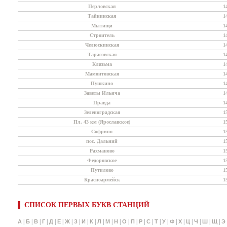
Перловская
1
Тайнинская
1
Мытищи
1
Строитель
1
Челюскинская
1
Тарасовская
1
Клязьма
1
Мамонтовская
1
Пушкино
1
Заветы Ильича
1
Правда
1
Зеленоградская
1
Пл. 43 км (Ярославское)
1
Софрино
1
пос. Дальний
1
Рахманово
1
Федоровское
1
Путилово
1
Красноармейск
1
СПИСОК ПЕРВЫХ БУКВ СТАНЦИЙ
|
|
|
|
|
|
|
|
|
|
|
|
|
|
|
|
|
|
|
|
|
|
|
|
|
А
Б
В
Г
Д
Е
Ж
З
И
К
Л
М
Н
О
П
Р
С
Т
У
Ф
Х
Ц
Ч
Ш
Щ
Э