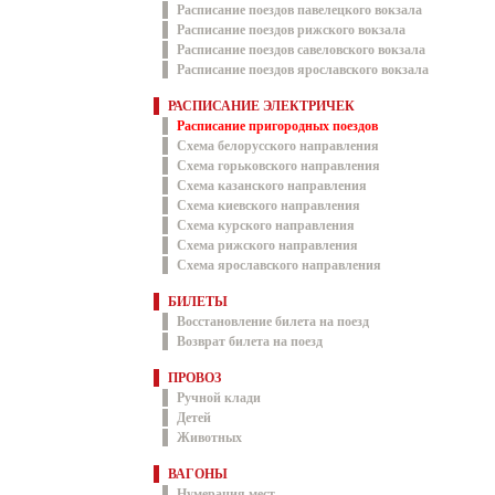
Расписание поездов павелецкого вокзала
Расписание поездов рижского вокзала
Расписание поездов савеловского вокзала
Расписание поездов ярославского вокзала
РАСПИСАНИЕ ЭЛЕКТРИЧЕК
Расписание пригородных поездов
Схема белорусского направления
Схема горьковского направления
Схема казанского направления
Схема киевского направления
Схема курского направления
Схема рижского направления
Схема ярославского направления
БИЛЕТЫ
Восстановление билета на поезд
Возврат билета на поезд
ПРОВОЗ
Ручной клади
Детей
Животных
ВАГОНЫ
Нумерация мест