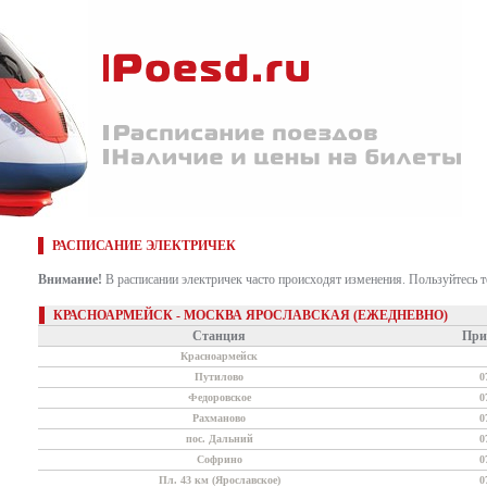
РАСПИСАНИЕ ЭЛЕКТРИЧЕК
Внимание!
В расписании электричек часто происходят изменения. Пользуйтесь 
КРАСНОАРМЕЙСК - МОСКВА ЯРОСЛАВСКАЯ (ЕЖЕДНЕВНО)
Станция
При
Красноармейск
Путилово
0
Федоровское
0
Рахманово
0
пос. Дальний
0
Софрино
0
Пл. 43 км (Ярославское)
0