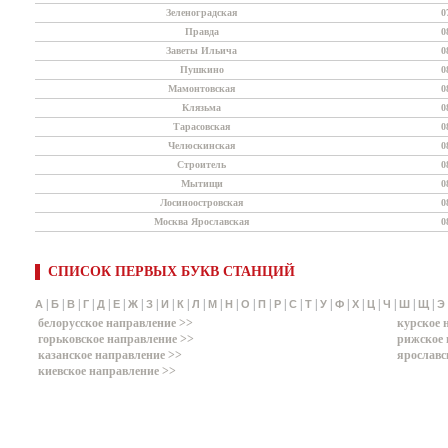
Зеленоградская
0
Правда
0
Заветы Ильича
0
Пушкино
0
Мамонтовская
0
Клязьма
0
Тарасовская
0
Челюскинская
0
Строитель
0
Мытищи
0
Лосиноостровская
0
Москва Ярославская
0
СПИСОК ПЕРВЫХ БУКВ СТАНЦИЙ
|
|
|
|
|
|
|
|
|
|
|
|
|
|
|
|
|
|
|
|
|
|
|
|
|
А
Б
В
Г
Д
Е
Ж
З
И
К
Л
М
Н
О
П
Р
С
Т
У
Ф
Х
Ц
Ч
Ш
Щ
Э
белорусское направление >>
курское 
горьковское направление >>
рижское 
казанское направление >>
ярославс
киевское направление >>