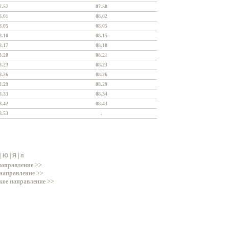
7.57
07.58
8.01
08.02
8.05
08.05
8.10
08.15
8.17
08.18
8.20
08.21
8.23
08.23
8.26
08.26
8.29
08.29
8.33
08.34
8.42
08.43
8.53
.
|
|
|
Ю
Я
п
направление >>
направление >>
кое направление >>