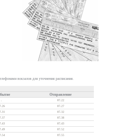
телефонами вокзалов для уточнения расписания.
бытие
Отправление
.
07.22
7.26
07.27
7.31
07.32
7.37
07.38
7.43
07.43
7.49
07.52
7.54
07.55