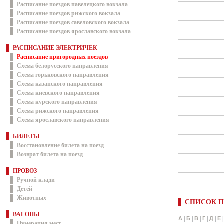
Расписание поездов павелецкого вокзала
Расписание поездов рижского вокзала
Расписание поездов савеловского вокзала
Расписание поездов ярославского вокзала
РАСПИСАНИЕ ЭЛЕКТРИЧЕК
Расписание пригородных поездов
Схема белорусского направления
Схема горьковского направления
Схема казанского направления
Схема киевского направления
Схема курского направления
Схема рижского направления
Схема ярославского направления
БИЛЕТЫ
Восстановление билета на поезд
Возврат билета на поезд
ПРОВОЗ
Ручной клади
Детей
Животных
СПИСОК П
ВАГОНЫ
|
|
|
|
|
А
Б
В
Г
Д
Е
Нумерация мест