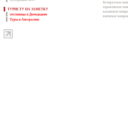
белорусское на
горьковское на
ТУРИСТУ НА ЗАМЕТКУ
казанское напр
гостиница в Домодедово
киевское напра
Туры в Австралию