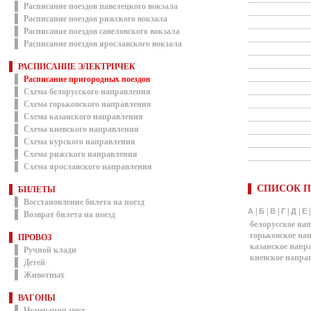
Расписание поездов павелецкого вокзала
Расписание поездов рижского вокзала
Расписание поездов савеловского вокзала
Расписание поездов ярославского вокзала
РАСПИСАНИЕ ЭЛЕКТРИЧЕК
Расписание пригородных поездов
Схема белорусского направления
Схема горьковского направления
Схема казанского направления
Схема киевского направления
Схема курского направления
Схема рижского направления
Схема ярославского направления
СПИСОК П
БИЛЕТЫ
Восстановление билета на поезд
|
|
|
|
|
А
Б
В
Г
Д
Е
Возврат билета на поезд
белорусское на
горьковское на
ПРОВОЗ
казанское напр
Ручной клади
киевское напра
Детей
Животных
ВАГОНЫ
Нумерация мест