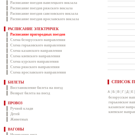
Расписание поездов павелецкого вокзала
Расписание поездов рижского вокзала
Расписание поездов савеловского вокзала
Расписание поездов ярославского вокзала
РАСПИСАНИЕ ЭЛЕКТРИЧЕК
Расписание пригородных поездов
Схема белорусского направления
Схема горьковского направления
Схема казанского направления
Схема киевского направления
Схема курского направления
Схема рижского направления
Схема ярославского направления
СПИСОК П
БИЛЕТЫ
Восстановление билета на поезд
|
|
|
|
|
А
Б
В
Г
Д
Е
Возврат билета на поезд
белорусское на
горьковское на
ПРОВОЗ
казанское напр
Ручной клади
киевское напра
Детей
Животных
ВАГОНЫ
Нумерация мест