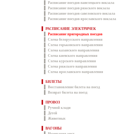
Расписание поездов павелецкого вокзала
Расписание поездов рижского вокзала
Расписание поездов савеловского вокзала
Расписание поездов ярославского вокзала
РАСПИСАНИЕ ЭЛЕКТРИЧЕК
Расписание пригородных поездов
Схема белорусского направления
Схема горьковского направления
Схема казанского направления
Схема киевского направления
Схема курского направления
Схема рижского направления
Схема ярославского направления
БИЛЕТЫ
Восстановление билета на поезд
Возврат билета на поезд
ПРОВОЗ
Ручной клади
Детей
Животных
ВАГОНЫ
Нумерация мест