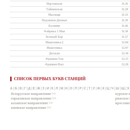
Перловская
11.26
Тайнинская
11.28
Мытищи
11.33
Подлипки-Дачные
11.39
Болшево
11.46
Фабрика 1 Мая
11.50
Зеленый Бор
11.57
Ивантеевка-2
12.04
Ивантеевка
12.07
Детская
12.10
Фрязино-Тов
12.15
Фрязино-Пасс
12.20
СПИСОК ПЕРВЫХ БУКВ СТАНЦИЙ
|
|
|
|
|
|
|
|
|
|
|
|
|
|
|
|
|
|
|
|
|
|
|
|
|
А
Б
В
Г
Д
Е
Ж
З
И
К
Л
М
Н
О
П
Р
С
Т
У
Ф
Х
Ц
Ч
Ш
Щ
Э
белорусское направление >>
курское 
горьковское направление >>
рижское 
казанское направление >>
ярославс
киевское направление >>