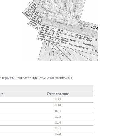
телефонами вокзалов для уточнения расписания.
ие
Отправление
11.02
11.08
11.11
11.13
11.16
11.21
11.24