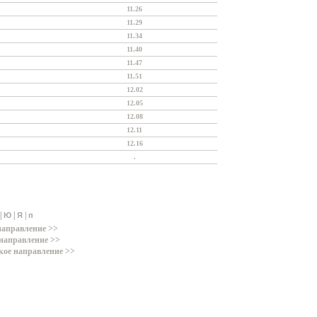
11.26
11.29
11.34
11.40
11.47
11.51
12.02
12.05
12.08
12.11
12.16
.
|
|
|
Ю
Я
п
направление >>
направление >>
кое направление >>