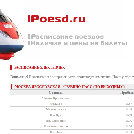
РАСПИСАНИЕ ЭЛЕКТРИЧЕК
Внимание!
В расписании электричек часто происходят изменения. Пользуйтесь 
МОСКВА ЯРОСЛАВСКАЯ - ФРЯЗИНО-ПАСС (ПО ВЫХОДНЫМ)
Станция
Прибыт
Москва Ярославская
.
Москва-3
11.07
Маленковская
11.10
Пл. Яуза
11.13
Пл. Северянин
11.16
Лосиноостровская
11.20
Пл. Лось
11.23