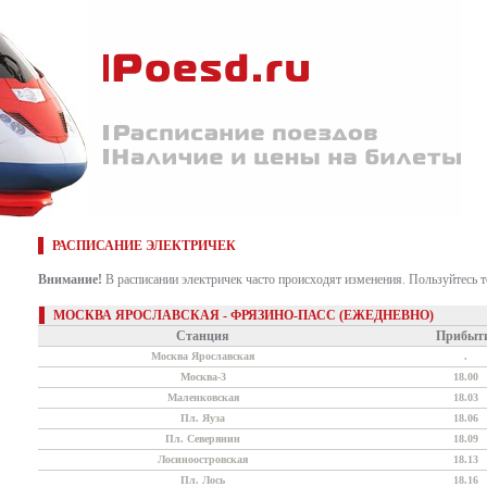
РАСПИСАНИЕ ЭЛЕКТРИЧЕК
Внимание!
В расписании электричек часто происходят изменения. Пользуйтесь 
МОСКВА ЯРОСЛАВСКАЯ - ФРЯЗИНО-ПАСС (ЕЖЕДНЕВНО)
Станция
Прибыт
Москва Ярославская
.
Москва-3
18.00
Маленковская
18.03
Пл. Яуза
18.06
Пл. Северянин
18.09
Лосиноостровская
18.13
Пл. Лось
18.16