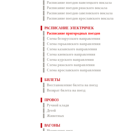
Расписание поездов павелецкого вокзала
Расписание поездов рижского вокзала
Расписание поездов савеловского вокзала
Расписание поездов ярославского вокзала
РАСПИСАНИЕ ЭЛЕКТРИЧЕК
Расписание пригородных поездов
Схема белорусского направления
Схема горьковского направления
Схема казанского направления
Схема киевского направления
Схема курского направления
Схема рижского направления
Схема ярославского направления
БИЛЕТЫ
Восстановление билета на поезд
Возврат билета на поезд
ПРОВОЗ
Ручной клади
Детей
Животных
ВАГОНЫ
Нумерация мест