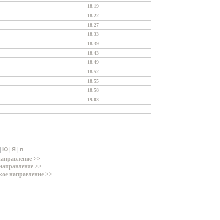
18.19
18.22
18.27
18.33
18.39
18.43
18.49
18.52
18.55
18.58
19.03
.
|
|
|
Ю
Я
п
направление >>
направление >>
кое направление >>