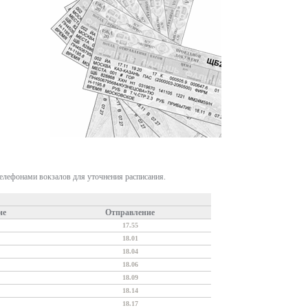
телефонами вокзалов для уточнения расписания.
ие
Отправление
17.55
18.01
18.04
18.06
18.09
18.14
18.17