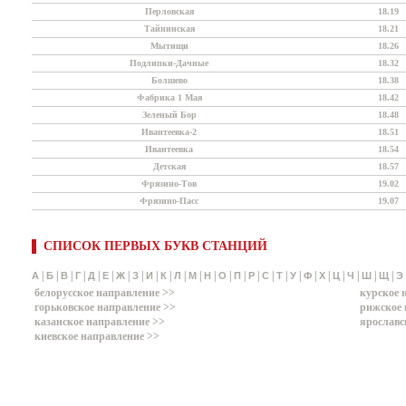
Перловская
18.19
Тайнинская
18.21
Мытищи
18.26
Подлипки-Дачные
18.32
Болшево
18.38
Фабрика 1 Мая
18.42
Зеленый Бор
18.48
Ивантеевка-2
18.51
Ивантеевка
18.54
Детская
18.57
Фрязино-Тов
19.02
Фрязино-Пасс
19.07
СПИСОК ПЕРВЫХ БУКВ СТАНЦИЙ
|
|
|
|
|
|
|
|
|
|
|
|
|
|
|
|
|
|
|
|
|
|
|
|
|
А
Б
В
Г
Д
Е
Ж
З
И
К
Л
М
Н
О
П
Р
С
Т
У
Ф
Х
Ц
Ч
Ш
Щ
Э
белорусское направление >>
курское 
горьковское направление >>
рижское 
казанское направление >>
ярославс
киевское направление >>