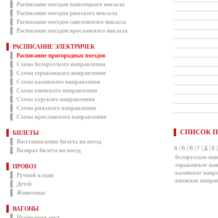
Расписание поездов павелецкого вокзала
Расписание поездов рижского вокзала
Расписание поездов савеловского вокзала
Расписание поездов ярославского вокзала
РАСПИСАНИЕ ЭЛЕКТРИЧЕК
Расписание пригородных поездов
Схема белорусского направления
Схема горьковского направления
Схема казанского направления
Схема киевского направления
Схема курского направления
Схема рижского направления
Схема ярославского направления
СПИСОК П
БИЛЕТЫ
Восстановление билета на поезд
|
|
|
|
|
А
Б
В
Г
Д
Е
Возврат билета на поезд
белорусское на
горьковское на
ПРОВОЗ
казанское напр
Ручной клади
киевское напра
Детей
Животных
ВАГОНЫ
Нумерация мест