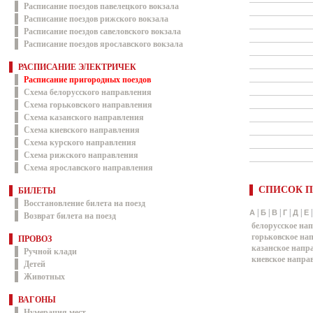
Расписание поездов павелецкого вокзала
Расписание поездов рижского вокзала
Расписание поездов савеловского вокзала
Расписание поездов ярославского вокзала
РАСПИСАНИЕ ЭЛЕКТРИЧЕК
Расписание пригородных поездов
Схема белорусского направления
Схема горьковского направления
Схема казанского направления
Схема киевского направления
Схема курского направления
Схема рижского направления
Схема ярославского направления
СПИСОК П
БИЛЕТЫ
Восстановление билета на поезд
|
|
|
|
|
А
Б
В
Г
Д
Е
Возврат билета на поезд
белорусское на
горьковское на
ПРОВОЗ
казанское напр
Ручной клади
киевское напра
Детей
Животных
ВАГОНЫ
Нумерация мест