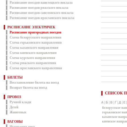
Расписание поездов павелецкого вокзала
Расписание поездов рижского вокзала
Расписание поездов савеловского вокзала
Расписание поездов ярославского вокзала
РАСПИСАНИЕ ЭЛЕКТРИЧЕК
Расписание пригородных поездов
Схема белорусского направления
Схема горьковского направления
Схема казанского направления
Схема киевского направления
Схема курского направления
Схема рижского направления
Схема ярославского направления
БИЛЕТЫ
Восстановление билета на поезд
Возврат билета на поезд
СПИСОК П
ПРОВОЗ
Ручной клади
|
|
|
|
|
А
Б
В
Г
Д
Е
Детей
белорусское на
Животных
горьковское на
казанское напр
киевское напра
ВАГОНЫ
Нумерация мест