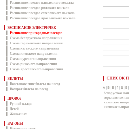
Расписание поездов павелецкого вокзала
Расписание поездов рижского вокзала
Расписание поездов савеловского вокзала
Расписание поездов ярославского вокзала
РАСПИСАНИЕ ЭЛЕКТРИЧЕК
Расписание пригородных поездов
Схема белорусского направления
Схема горьковского направления
Схема казанского направления
Схема киевского направления
Схема курского направления
Схема рижского направления
Схема ярославского направления
СПИСОК П
БИЛЕТЫ
Восстановление билета на поезд
|
|
|
|
|
А
Б
В
Г
Д
Е
Возврат билета на поезд
белорусское на
горьковское на
ПРОВОЗ
казанское напр
Ручной клади
киевское напра
Детей
Животных
ВАГОНЫ
Нумерация мест