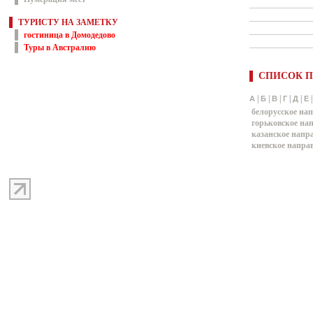
ТУРИСТУ НА ЗАМЕТКУ
гостиница в Домодедово
Туры в Австралию
СПИСОК П
|
|
|
|
|
А
Б
В
Г
Д
Е
белорусское на
горьковское на
казанское напр
киевское напра