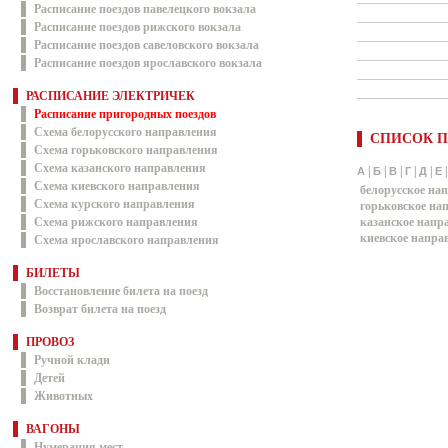
Расписание поездов павелецкого вокзала
Расписание поездов рижского вокзала
Расписание поездов савеловского вокзала
Расписание поездов ярославского вокзала
РАСПИСАНИЕ ЭЛЕКТРИЧЕК
Расписание пригородных поездов
Схема белорусского направления
СПИСОК П
Схема горьковского направления
Схема казанского направления
|
|
|
|
|
А
Б
В
Г
Д
Е
Схема киевского направления
белорусское на
Схема курского направления
горьковское на
Схема рижского направления
казанское напр
киевское напра
Схема ярославского направления
БИЛЕТЫ
Восстановление билета на поезд
Возврат билета на поезд
ПРОВОЗ
Ручной клади
Детей
Животных
ВАГОНЫ
Нумерация мест