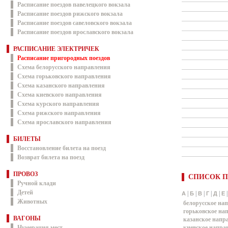
Расписание поездов павелецкого вокзала
Расписание поездов рижского вокзала
Расписание поездов савеловского вокзала
Расписание поездов ярославского вокзала
РАСПИСАНИЕ ЭЛЕКТРИЧЕК
Расписание пригородных поездов
Схема белорусского направления
Схема горьковского направления
Схема казанского направления
Схема киевского направления
Схема курского направления
Схема рижского направления
Схема ярославского направления
БИЛЕТЫ
Восстановление билета на поезд
Возврат билета на поезд
ПРОВОЗ
СПИСОК П
Ручной клади
Детей
|
|
|
|
|
А
Б
В
Г
Д
Е
Животных
белорусское на
горьковское на
ВАГОНЫ
казанское напр
Нумерация мест
киевское напра