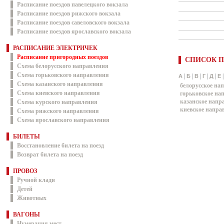
Расписание поездов павелецкого вокзала
Расписание поездов рижского вокзала
Расписание поездов савеловского вокзала
Расписание поездов ярославского вокзала
РАСПИСАНИЕ ЭЛЕКТРИЧЕК
Расписание пригородных поездов
СПИСОК П
Схема белорусского направления
Схема горьковского направления
|
|
|
|
|
А
Б
В
Г
Д
Е
Схема казанского направления
белорусское на
Схема киевского направления
горьковское на
казанское напр
Схема курского направления
киевское напра
Схема рижского направления
Схема ярославского направления
БИЛЕТЫ
Восстановление билета на поезд
Возврат билета на поезд
ПРОВОЗ
Ручной клади
Детей
Животных
ВАГОНЫ
Нумерация мест