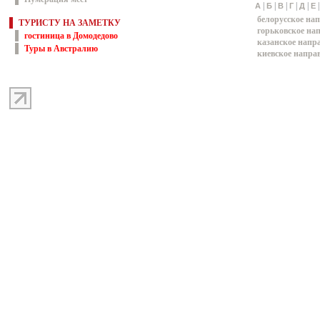
|
|
|
|
|
А
Б
В
Г
Д
Е
белорусское на
ТУРИСТУ НА ЗАМЕТКУ
горьковское на
гостиница в Домодедово
казанское напр
Туры в Австралию
киевское напра